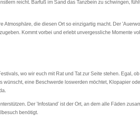
tlern reicht. Barfuß im Sand das Tanzbein zu schwingen, fühlt
tmosphäre, die diesen Ort so einzigartig macht. Der 'Auerworld 
zugeben. Kommt vorbei und erlebt unvergessliche Momente vol
estivals, wo wir euch mit Rat und Tat zur Seite stehen. Egal, ob
ps wünscht, eine Beschwerde loswerden möchtet, Klopapier od
da.
rstützen. Der 'Infostand' ist der Ort, an dem alle Fäden zusam
lbesuch benötigt.