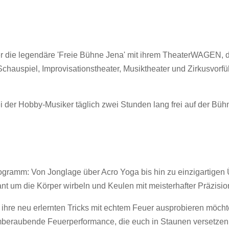
 die legendäre 'Freie Bühne Jena' mit ihrem TheaterWAGEN, die
auspiel, Improvisationstheater, Musiktheater und Zirkusvorfüh
i der Hobby-Musiker täglich zwei Stunden lang frei auf der Büh
Programm: Von Jonglage über Acro Yoga bis hin zu einzigartig
 um die Körper wirbeln und Keulen mit meisterhafter Präzision 
e ihre neu erlernten Tricks mit echtem Feuer ausprobieren möch
temberaubende Feuerperformance, die euch in Staunen versetzen