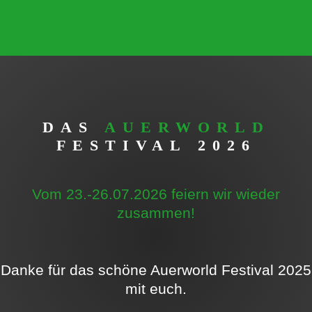
NEWS
LINE-UP
DAS
AUERWORLD
FESTIVALKARTE
FESTIVAL
2026
MUSIK
WORKSHOPS
Vom 23.-26.07.2026 feiern wir wieder
THEATER & KINO
zusammen!
HÖRSPIELWIESE
INFO
ANREISE
Danke für das schöne Auerworld Festival 2025
MITFAHRGELEGENHEITEN
mit euch.
HAPPA-HAPPA