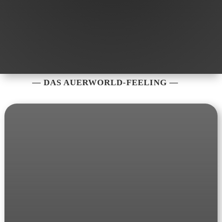
FIRE SPACE
KIDS SPACE
SAUNA
SPIELEWIESE
LAGERFEUER
TRAUMTAUSCHBAUM
— DAS
AUERWORLD
-FEELING —
NACHHALTIGKEIT
TICKETS
AUERWORLD
PRESSE
MITMACHEN
WEIDENRUTENPALAST
WEIDENRUTENBINDEN
VEREIN
ARCHIV
2025