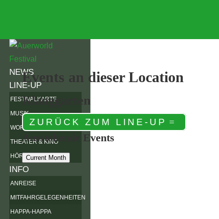
NEWS
Events an dieser Location
LINE-UP
Klanggarten
FESTIVALKARTE
MUSIK
ZURÜCK ZUM LINE-UP
WORKSHOPS
Ausstehende Events
THEATER & KINO
HÖRSPIELWIESE
Current Month
INFO
ANREISE
MITFAHRGELEGENHEITEN
HAPPA-HAPPA