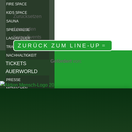
FIRE SPACE
KIDS SPACE
Zurücksetzen
SAUNA
Anwenden
SPIELEWIESE
Keine Events
LAGERFEUER
ZURÜCK ZUM LINE-UP
TRAUMTAUSCHBAUM
NACHHALTIGKEIT
Gefördert
von:
TICKETS
AUERWORLD
PRESSE
MITMACHEN
WEIDENRUTENPALAST
WEIDENRUTENBINDEN
VEREIN
ARCHIV
2025