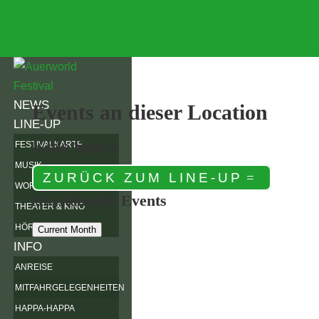
NEWS
Events an dieser Location
LINE-UP
Kids Space
FESTIVALKARTE
MUSIK
ZURÜCK ZUM LINE-UP
WORKSHOPS
Ausstehende Events
THEATER & KINO
HÖRSPIELWIESE
Current Month
INFO
ANREISE
MITFAHRGELEGENHEITEN
HAPPA-HAPPA