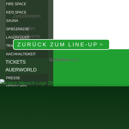
FIRE SPACE
KIDS SPACE
Zurücksetzen
SAUNA
Anwenden
SPIELEWIESE
Keine Events
LAGERFEUER
ZURÜCK ZUM LINE-UP
TRAUMTAUSCHBAUM
NACHHALTIGKEIT
Gefördert
von:
TICKETS
AUERWORLD
PRESSE
MITMACHEN
WEIDENRUTENPALAST
WEIDENRUTENBINDEN
VEREIN
ARCHIV
2025