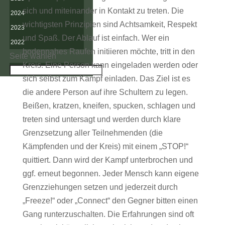
sich und miteinander in Kontakt zu treten. Die
2024
wichtigsten Prinzipien sind Achtsamkeit, Respekt
2023
und Spaß. Der Ablauf ist einfach. Wer ein
2022
bodennahes Raufen initiieren möchte, tritt in den
Seite wählen
Kreis. Eine Person kann eingeladen werden oder
sich selbst zum Kampf einladen. Das Ziel ist es
die andere Person auf ihre Schultern zu legen.
Beißen, kratzen, kneifen, spucken, schlagen und
treten sind untersagt und werden durch klare
Grenzsetzung aller Teilnehmenden (die
Kämpfenden und der Kreis) mit einem „STOP!“
quittiert. Dann wird der Kampf unterbrochen und
ggf. erneut begonnen. Jeder Mensch kann eigene
Grenzziehungen setzen und jederzeit durch
„Freeze!“ oder „Connect“ den Gegner bitten einen
Gang runterzuschalten. Die Erfahrungen sind oft