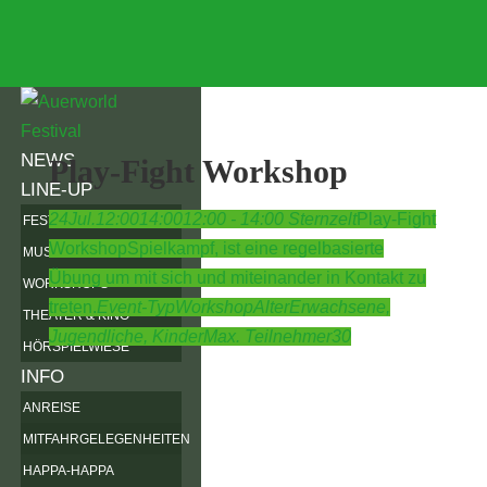
NEWS
Play-Fight Workshop
LINE-UP
24
Jul.
12:00
14:00
12:00 - 14:00
Sternzelt
Play-Fight
FESTIVALKARTE
Workshop
Spielkampf, ist eine regelbasierte
MUSIK
Übung um mit sich und miteinander in Kontakt zu
WORKSHOPS
treten.
Event-Typ
Workshop
Alter
Erwachsene,
THEATER & KINO
Jugendliche,
Kinder
Max. Teilnehmer
30
HÖRSPIELWIESE
INFO
ANREISE
MITFAHRGELEGENHEITEN
HAPPA-HAPPA