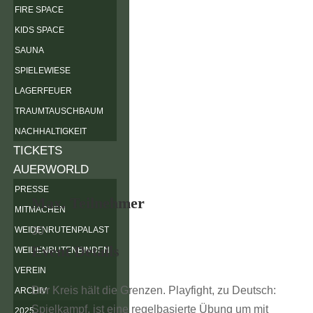
FIRE SPACE
KIDS SPACE
SAUNA
SPIELEWIESE
LAGERFEUER
TRAUMTAUSCHBAUM
NACHHALTIGKEIT
TICKETS
AUERWORLD
PRESSE
Max. Teilnehmer
MITMACHEN
WEIDENRUTENPALAST
30
Event Details
WEIDENRUTENBINDEN
VEREIN
Der Kreis hält die Grenzen. Playfight, zu Deutsch:
ARCHIV
Spielkampf, ist eine regelbasierte Übung um mit
2025