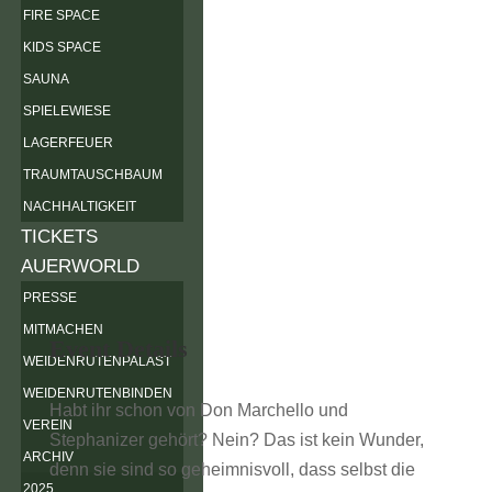
FIRE SPACE
KIDS SPACE
SAUNA
SPIELEWIESE
LAGERFEUER
TRAUMTAUSCHBAUM
NACHHALTIGKEIT
TICKETS
AUERWORLD
PRESSE
MITMACHEN
Event Details
WEIDENRUTENPALAST
WEIDENRUTENBINDEN
Habt ihr schon von Don Marchello und
VEREIN
Stephanizer gehört? Nein? Das ist kein Wunder,
ARCHIV
denn sie sind so geheimnisvoll, dass selbst die
2025