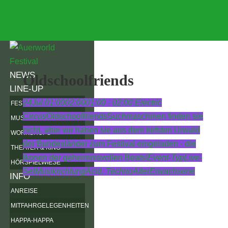
NEWS
Oldschoolfriends
LINE-UP
24
Jul.
01:00
02:00
01:00 - 02:00
Electric
FESTIVALKARTE
Circus
Oldschoolfriends
Suchmaschinen finden sie
MUSIK
nicht, aber wir haben sie aus dem tiefsten Urwald
WORKSHOPS
der Bundesländer zum Festival eingeladen - die
THEATER & KINO
Ikonen der geheimnisvollen Beats!
Event-Typ
Live-
HÖRSPIELWIESE
Set
Musikrichtung
Acid,
Techno
Alter
Erwachsene
INFO
ANREISE
MITFAHRGELEGENHEITEN
HAPPA-HAPPA