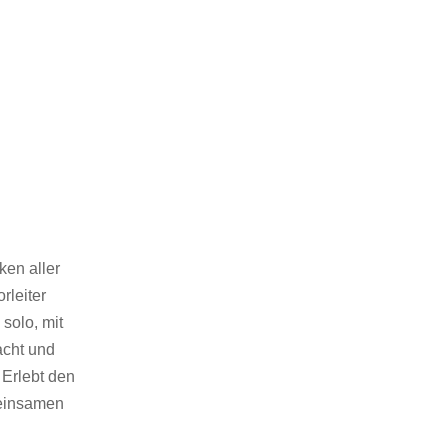
ken aller
rleiter
solo, mit
acht und
 Erlebt den
meinsamen