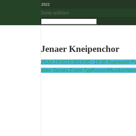
2022
Seite wählen
Jenaer Kneipenchor
25
Jul.
19:00
19:30
19:00 - 19:30
Auerworld Pa
allen Genres.
Event-Typ
Konzert
Musikrichtun