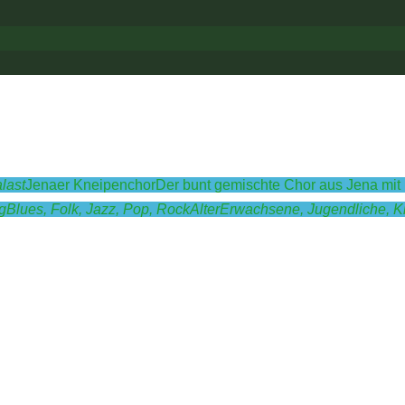
last
Jenaer Kneipenchor
Der bunt gemischte Chor aus Jena mit
g
Blues,
Folk,
Jazz,
Pop,
Rock
Alter
Erwachsene,
Jugendliche,
K