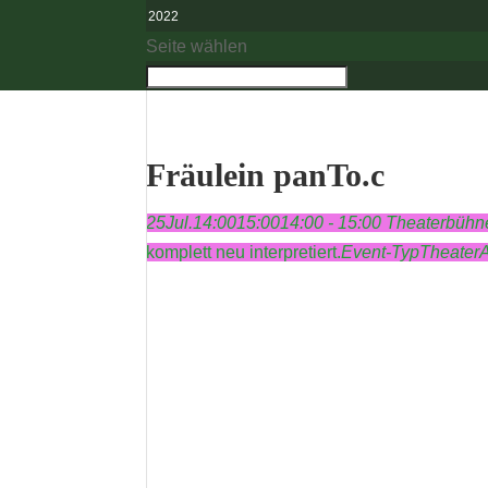
2022
Seite wählen
Fräulein panTo.c
25
Jul.
14:00
15:00
14:00 - 15:00
Theaterbühn
komplett neu interpretiert.
Event-Typ
Theater
A