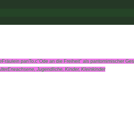
e
Fräulein panTo.c
"Ode an die Freiheit" als pantomimischer Ge
lter
Erwachsene,
Jugendliche,
Kinder,
Kleinkinder