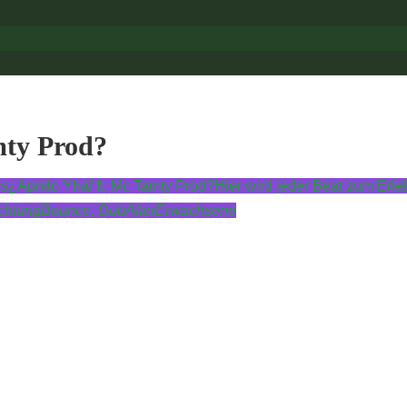
mty Prod?
ss
¿Apnilo Yhaf ft. Mc Tamty Prod?
Hier wird jeder Beat zum Erleb
chtung
Bounce,
Dub
Alter
Erwachsene