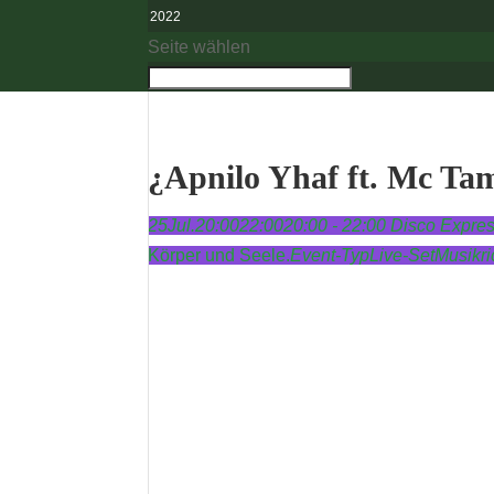
2022
Seite wählen
¿Apnilo Yhaf ft. Mc Ta
25
Jul.
20:00
22:00
20:00 - 22:00
Disco Expre
Körper und Seele.
Event-Typ
Live-Set
Musikri