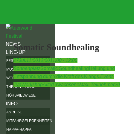
NEWS
Somatic Soundhealing
LINE-UP
27
Jul.
11:00
12:00
11:00 - 12:00
FESTIVALKARTE
Sonnenplatz
Somatic Soundhealing
Heilung und
MUSIK
Entspannung durch die Kraft des Klangs.
Event-
WORKSHOPS
Typ
Workshop
Alter
Erwachsene
Max. Teilnehmer
20
THEATER & KINO
HÖRSPIELWIESE
INFO
ANREISE
MITFAHRGELEGENHEITEN
HAPPA-HAPPA