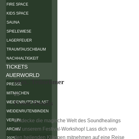
FIRE SPACE
KIDS SPACE
SAUNA
SPIELEWIESE
LAGERFEUER
TRAUMTAUSCHBAUM
NACHHALTIGKEIT
TICKETS
AUERWORLD
Max. Teilnehmer
PRESSE
MITMACHEN
20
Event Details
WEIDENRUTENPALAST
WEIDENRUTENBINDEN
VEREIN
Entdecke die magische Welt des Soundhealings
auf unserem Festival-Workshop! Lass dich von
ARCHIV
den heilenden Klängen mitnehmen auf eine Reise
2025