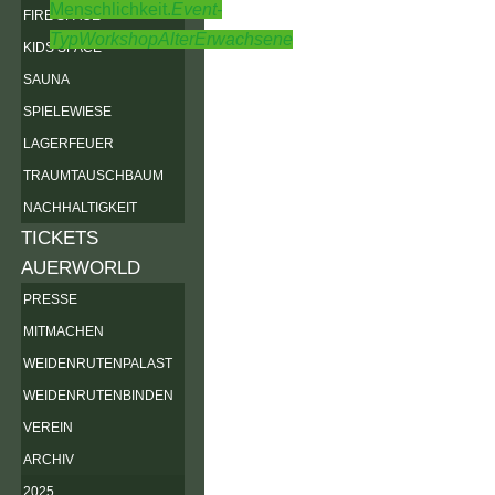
Menschlichkeit.
Event-
FIRE SPACE
Typ
Workshop
Alter
Erwachsene
KIDS SPACE
SAUNA
SPIELEWIESE
LAGERFEUER
TRAUMTAUSCHBAUM
NACHHALTIGKEIT
TICKETS
AUERWORLD
PRESSE
MITMACHEN
WEIDENRUTENPALAST
WEIDENRUTENBINDEN
VEREIN
ARCHIV
2025