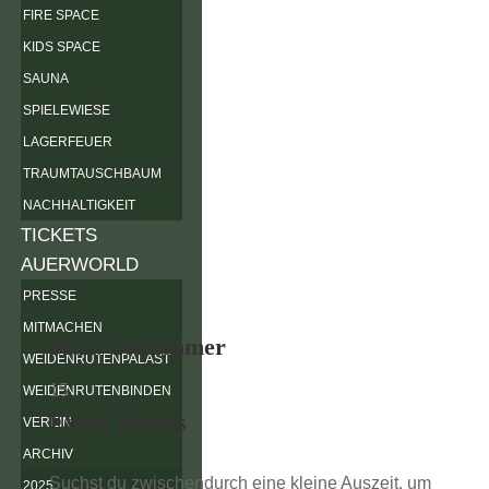
FIRE SPACE
KIDS SPACE
SAUNA
SPIELEWIESE
LAGERFEUER
TRAUMTAUSCHBAUM
NACHHALTIGKEIT
TICKETS
AUERWORLD
PRESSE
MITMACHEN
Max. Teilnehmer
WEIDENRUTENPALAST
15
WEIDENRUTENBINDEN
Event Details
VEREIN
ARCHIV
Suchst du zwischendurch eine kleine Auszeit, um
2025