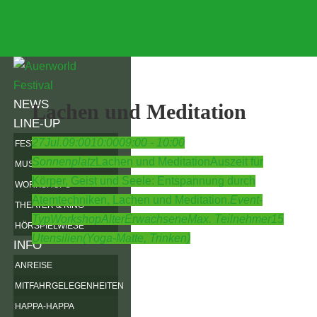
NEWS
Lachen und Meditation
LINE-UP
27
Jul.
09:00
10:00
09:00 - 10:00
FESTIVALKARTE
Sonnenplatz
Lachen und Meditation
Auszeit für
MUSIK
Körper, Geist und Seele: Entspannung durch
WORKSHOPS
Atemtechniken, Lachen und Meditation.
Event-
THEATER & KINO
Typ
Workshop
Alter
Erwachsene
Max. Teilnehmer
15
HÖRSPIELWIESE
Utensilien
(Yoga-Matte, Trinken)
INFO
ANREISE
MITFAHRGELEGENHEITEN
HAPPA-HAPPA