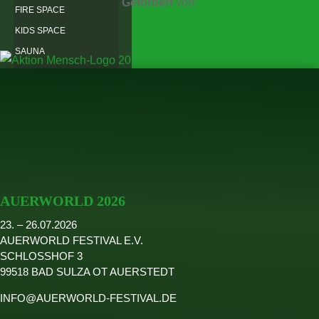
Gefördert
von:
FIRE SPACE
KIDS SPACE
SAUNA
SPIELEWIESE
LAGERFEUER
TRAUMTAUSCHBAUM
NACHHALTIGKEIT
TICKETS
AUERWORLD
PRESSE
AUERWORLD 2026
MITMACHEN
23. – 26.07.2026
WEIDENRUTENPALAST
AUERWORLD FESTIVAL E.V.
SCHLOSSHOF 3
WEIDENRUTENBINDEN
99518 BAD SULZA OT AUERSTEDT
VEREIN
ARCHIV
INFO@AUERWORLD-FESTIVAL.DE
2025