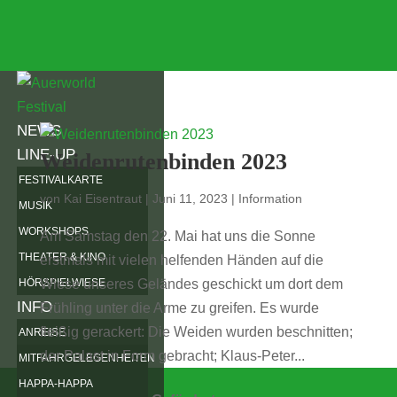
NEWS
LINE-UP
Weidenrutenbinden 2023
FESTIVALKARTE
von
Kai Eisentraut
|
Juni 11, 2023
|
Information
MUSIK
WORKSHOPS
Am Samstag den 22. Mai hat uns die Sonne
THEATER & KINO
erstmals mit vielen helfenden Händen auf die
HÖRSPIELWIESE
Wiese unseres Geländes geschickt um dort dem
INFO
Frühling unter die Arme zu greifen. Es wurde
fleißig gerackert: Die Weiden wurden beschnitten;
ANREISE
der Palast in Form gebracht; Klaus-Peter...
MITFAHRGELEGENHEITEN
HAPPA-HAPPA