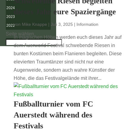
Schwebende Riesen begleiten
2024
dieses Jahr eure Spaziergänge
2023
von
Mike Knappe
|
Juli 3, 2025
|
Information
2022
Seite wählen
In magischen Höhen werden euch dieses Jahr auf
dem Auerworld Festival schwebende Riesen in
bunten Kostümen beim Flanieren begleiten. Diese
elevierten Traumtänzer sind nicht nur eine
Augenweide, sondern auch wahre Künstler der
Höhe, die das Festivalgelände mit ihrer...
Fußballturnier vom FC
Auerstedt während des
Festivals