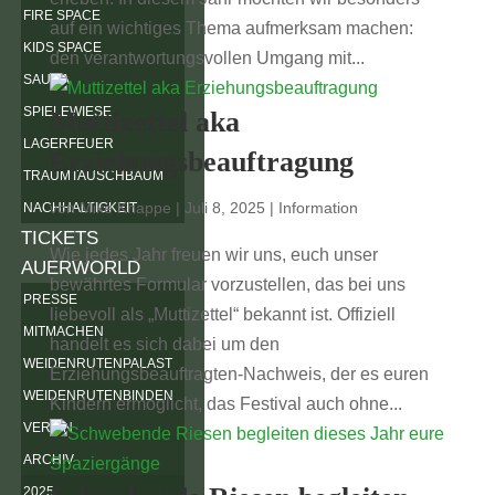
FIRE SPACE
auf ein wichtiges Thema aufmerksam machen:
KIDS SPACE
den verantwortungsvollen Umgang mit...
SAUNA
SPIELEWIESE
Muttizettel aka
LAGERFEUER
Erziehungsbeauftragung
TRAUMTAUSCHBAUM
von
Mike Knappe
|
Juli 8, 2025
|
Information
NACHHALTIGKEIT
TICKETS
Wie jedes Jahr freuen wir uns, euch unser
AUERWORLD
bewährtes Formular vorzustellen, das bei uns
PRESSE
liebevoll als „Muttizettel“ bekannt ist. Offiziell
MITMACHEN
handelt es sich dabei um den
WEIDENRUTENPALAST
Erziehungsbeauftragten-Nachweis, der es euren
WEIDENRUTENBINDEN
Kindern ermöglicht, das Festival auch ohne...
VEREIN
ARCHIV
2025