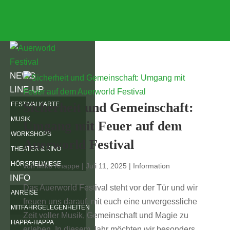
NEWS
LINE-UP
Sicherheit und Gemeinschaft:
FESTIVALKARTE
MUSIK
Umgang mit Feuer auf dem
WORKSHOPS
Auerworld Festival
THEATER & KINO
HÖRSPIELWIESE
von
Mike Knappe
|
Juli 11, 2025
|
Information
INFO
Das Auerworld Festival steht vor der Tür und wir
ANREISE
freuen uns darauf, mit euch eine unvergessliche
MITFAHRGELEGENHEITEN
Zeit voller Musik, Gemeinschaft und Magie zu
HAPPA-HAPPA
erleben. In diesem Jahr möchten wir besonders