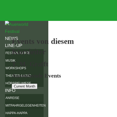
NEWS
Events von diesem
LINE-UP
Kursleiter
FESTIVALKARTE
MUSIK
T. M. Grafft
WORKSHOPS
Ausstehende Events
THEATER & KINO
HÖRSPIELWIESE
Current Month
INFO
ANREISE
MITFAHRGELEGENHEITEN
HAPPA-HAPPA