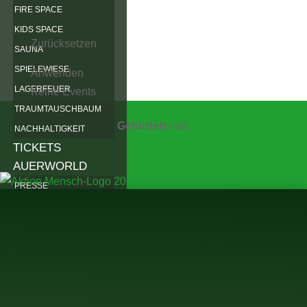
FIRE SPACE
KIDS SPACE
Zurücksetzen
SAUNA
SPIELEWIESE
Anwenden
LAGERFEUER
Keine Events
TRAUMTAUSCHBAUM
Gefördert
von:
NACHHALTIGKEIT
TICKETS
AUERWORLD
PRESSE
MITMACHEN
WEIDENRUTENPALAST
WEIDENRUTENBINDEN
VEREIN
ARCHIV
2025