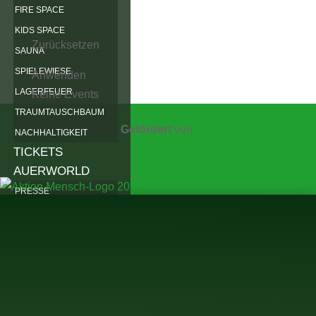
FIRE SPACE
KIDS SPACE
Zurücksetzen
SAUNA
SPIELEWIESE
Anwenden
LAGERFEUER
Keine Events
TRAUMTAUSCHBAUM
Gefördert
von:
NACHHALTIGKEIT
TICKETS
AUERWORLD
PRESSE
MITMACHEN
WEIDENRUTENPALAST
WEIDENRUTENBINDEN
VEREIN
ARCHIV
2025