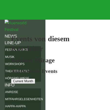
NEWS
Events von diesem
LINE-UP
Kursleiter
FESTIVALKARTE
MUSIK
Kabinet Mirage
WORKSHOPS
Ausstehende Events
THEATER & KINO
HÖRSPIELWIESE
Current Month
INFO
ANREISE
MITFAHRGELEGENHEITEN
HAPPA-HAPPA