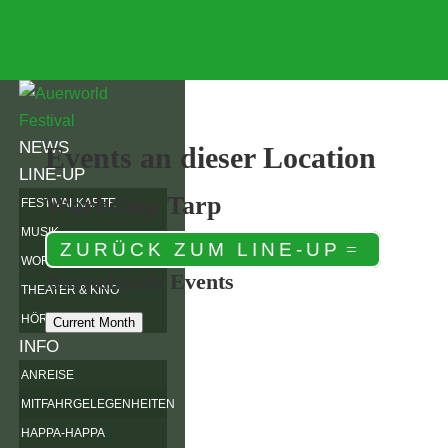
NEWS
Events an dieser Location
LINE-UP
Workshop Tarp
FESTIVALKARTE
MUSIK
ZURÜCK ZUM LINE-UP
WORKSHOPS
Ausstehende Events
THEATER & KINO
HÖRSPIELWIESE
Current Month
INFO
ANREISE
MITFAHRGELEGENHEITEN
HAPPA-HAPPA