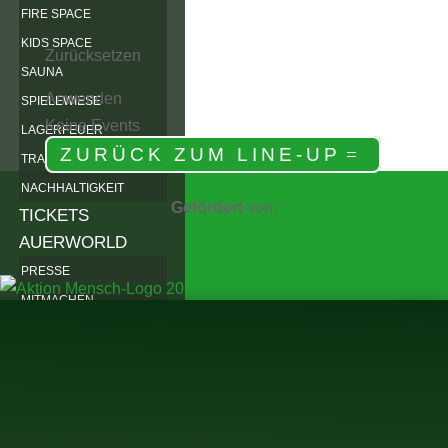
FIRE SPACE
KIDS SPACE
Zurücksetzen
SAUNA
Anwenden
SPIELEWIESE
Keine Events
LAGERFEUER
ZURÜCK ZUM LINE-UP
TRAUMTAUSCHBAUM
NACHHALTIGKEIT
Gefördert
von:
TICKETS
AUERWORLD
PRESSE
MITMACHEN
WEIDENRUTENPALAST
WEIDENRUTENBINDEN
VEREIN
ARCHIV
2025